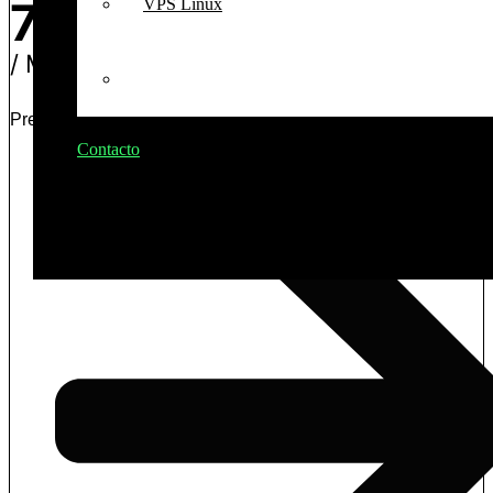
74.25
VPS Linux
/ Mensual
VPS Windows
Precio regular
99.00
, ahorra un 25%
Contacto
Ingresar