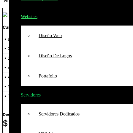
remoto, hosting de aplicaciones .NET o software empresarial.
VPS W1
Websites
Características:
Diseño Web
• 8 vCPU Cores
• 24 GB RAM
Diseño De Logos
• 200 GB NVMe o 400 GB SSD
• Windows Server 2019/2022 con licencia
Portafolio
• Acceso RDP
• 1 IP dedicada
Servidores
• Transferencia ilimitada (uso justo)
Servidores Dedicados
Desde:
$