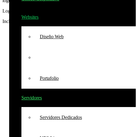
logos con propósito, alineados a tu estilo, valores y público objetivo.
Logo Express
Websites
Incluye
Diseño Web
Diseño De Logos
Portafolio
Servidores
Servidores Dedicados