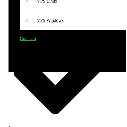
VPS Linux
1 propuesta basada en tu brief
VPS Windows
Contacto
Ingresar